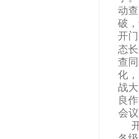
动查
破，
开
门
态长
查同
化，
战大
良作
会议
各级