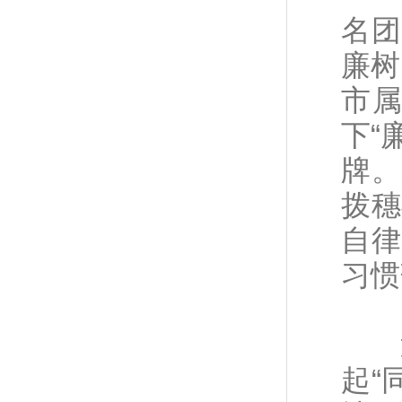
名团
廉树
市
下“
牌。
拨穗
自律
习惯
近
起“