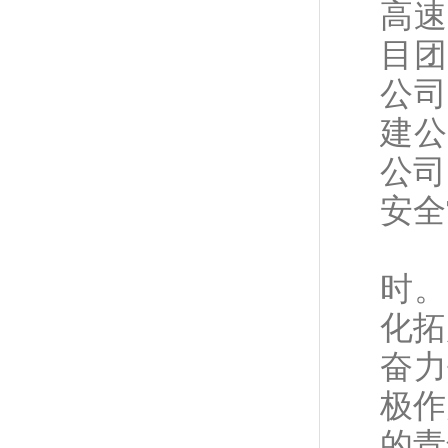
高速
目团
公司
建公
公司
安全
“
时。
化拓
奋力
极作
的青