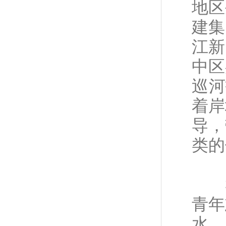
地区
建集
江新
中区
巡河
着岸
导，
类的
3
青年
水、