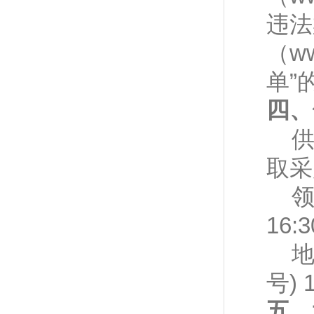
违法
（
ww
单
”
四、
取采
16:
号
) 
五、