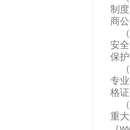
制度
商公
安全
保护
专业
格证
重大
（
ww