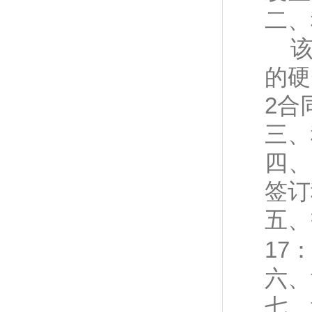
二、
的硬
2合
三、
四、
签订
五、
17
六、
七、