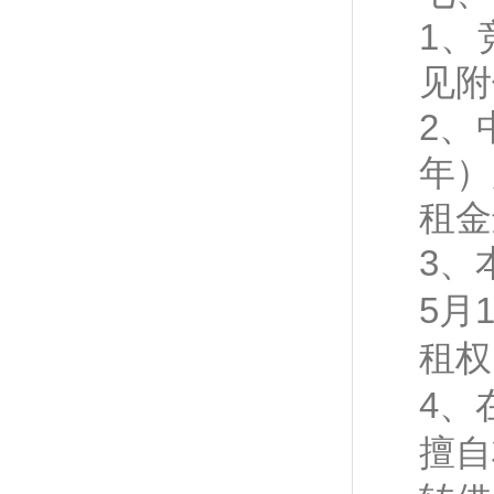
1、
见附
2、
年）
租金
3、
5月
租权
4、
擅自