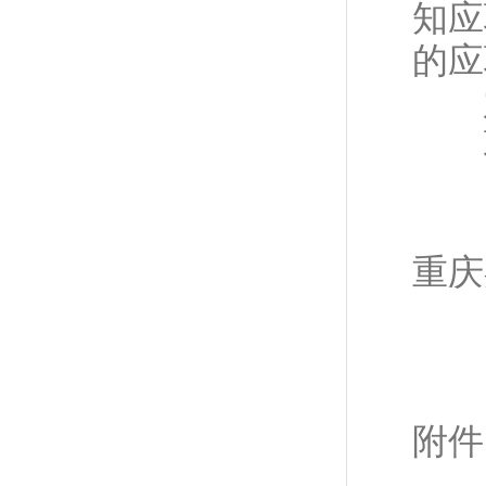
知应
的应
联系
林
重庆
20
附件