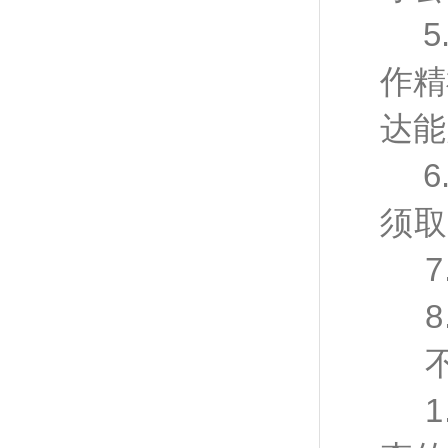
作精
达能
6
须取