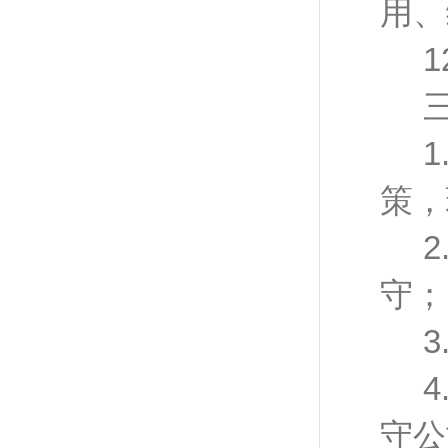
用、
1
策，
守；
守公