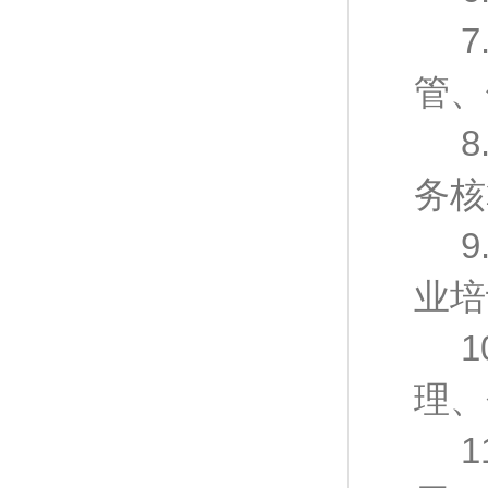
7
管、
8
务核
9
业培
1
理、
1