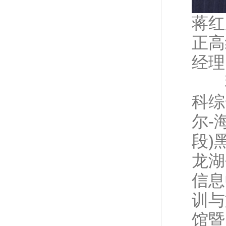
蒋红
正高
经理
蒋
科综
尔-
段)
龙湖
信息
训与
馆暨