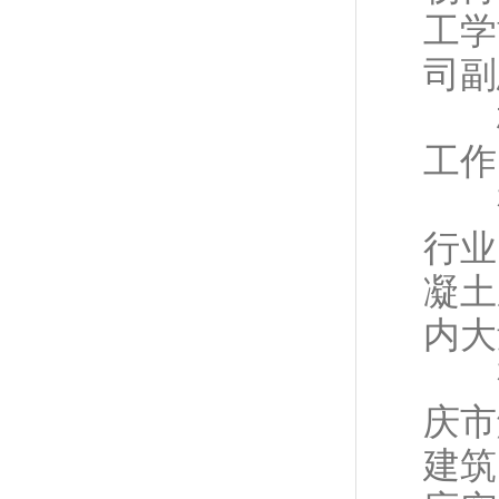
工学
司副
杨
工作
研
行业
凝土
内大
研发
庆市
建筑