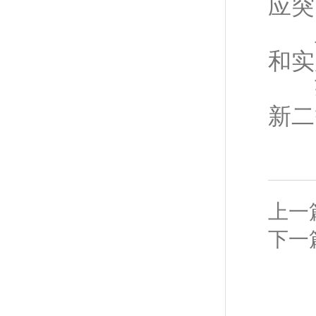
应突
主编
和实
获
新二
上一
下一