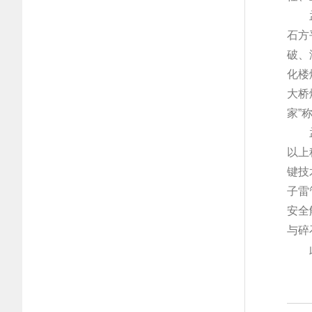
孟祥
石方
破、
化楼
大桥
家”
孟祥
以上
键技
子雷
安全
与碎
此外