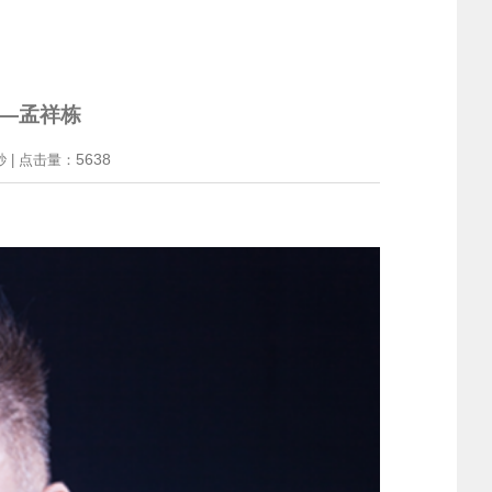
—孟祥栋
5638
秒 | 点击量：