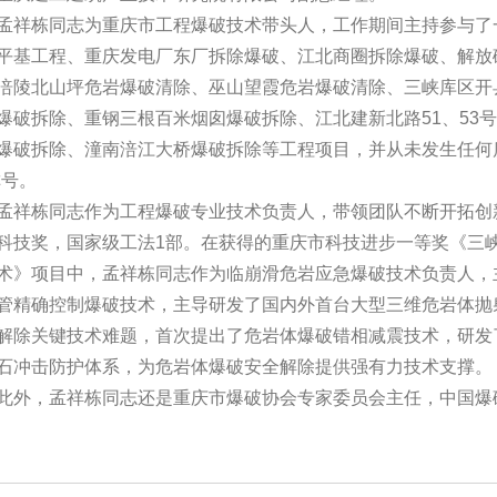
栋同志为重庆市工程爆破技术带头人，工作期间主持参与了一
平基工程、重庆发电厂东厂拆除爆破、江北商圈拆除爆破、解放
涪陵北山坪危岩爆破清除、巫山望霞危岩爆破清除、三峡库区开
爆破拆除、重钢三根百米烟囱爆破拆除、江北建新北路51、53
爆破拆除、潼南涪江大桥爆破拆除等工程项目，并从未发生任何
称号。
栋同志作为工程爆破专业技术负责人，带领团队不断开拓创新
科技奖，国家级工法1部。在获得的重庆市科技进步一等奖《三
术》项目中，孟祥栋同志作为临崩滑危岩应急爆破技术负责人，
管精确控制爆破技术，主导研发了国内外首台大型三维危岩体抛
解除关键技术难题，首次提出了危岩体爆破错相减震技术，研发
石冲击防护体系，为危岩体爆破安全解除提供强有力技术支撑。
，孟祥栋同志还是重庆市爆破协会专家委员会主任，中国爆