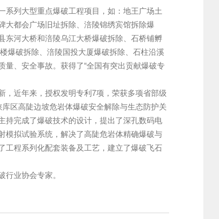
系列大型重点爆破工程项目，如：地王广场土
碑大都会广场旧址拆除、涪陵锦绣宾馆拆除爆
县东河大桥和涪陵乌江大桥爆破拆除、石桥铺孵
号楼爆破拆除、涪陵国投大厦爆破拆除、石柱沿溪
质量、安全事故。获得了“全国有突出贡献爆破专
，近年来，授权发明专利7项，荣获多项省部级
峡库区高陡边坡危岩体爆破安全解除与生态防护关
主持完成了爆破技术的设计，提出了深孔数码电
射模拟试验系统，解决了高陡危岩体精确爆破与
了工程系列化配套装备及工艺，建立了爆破飞石
破行业协会专家。