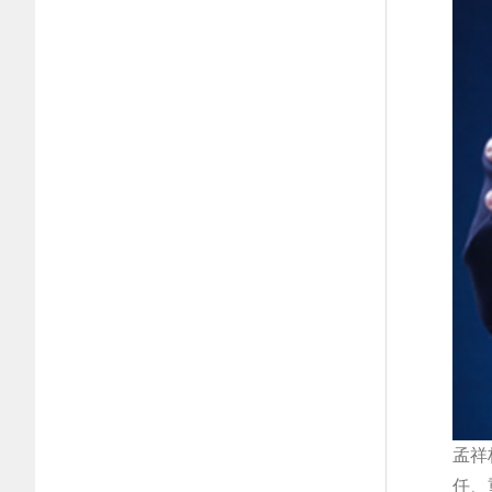
孟祥
任、