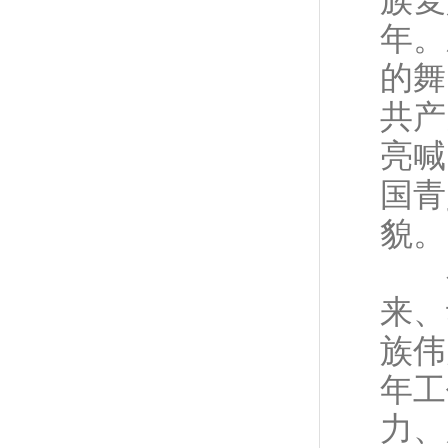
年。
的舞
共产
亮喊
国青
貌。
在
来、
族伟
年工
力、