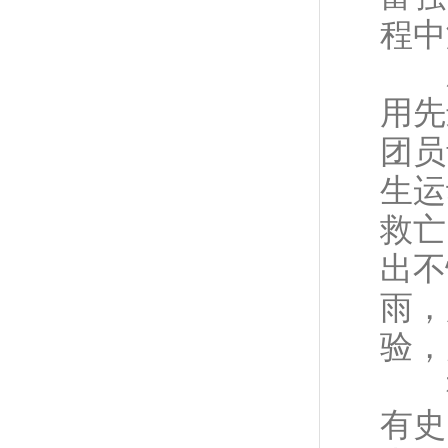
程中
新
用先
团员
生运
救亡
出不
雨，
验，
社
有史