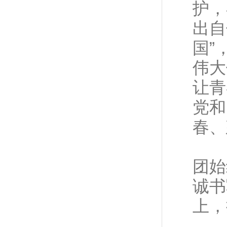
护，
出自
国”
伟大
让青
党和
春、
时
团始
诚书
上，
历