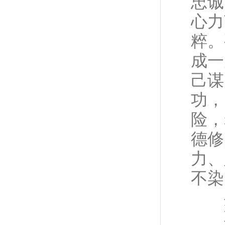
忠诚
心力
粹。
成一
己谋
功，
险，
德修
力、
不染
共
革