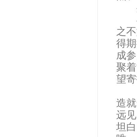
共
早
之不
得期
成参
聚着
望寄
19
造就
远见
坦白