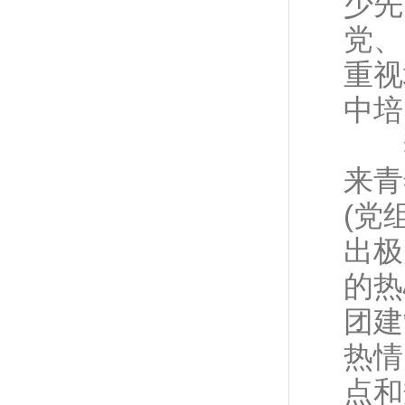
少先
党、
重视
中培
李大
来青
(党
出极
的热
团建
热情
点和