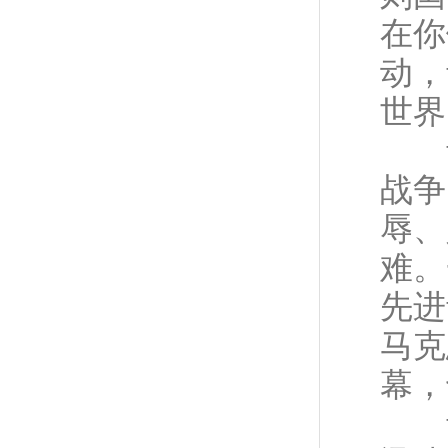
在你
动，
世界
青年
战争
辱、
难。
先进
马克
幕，
青