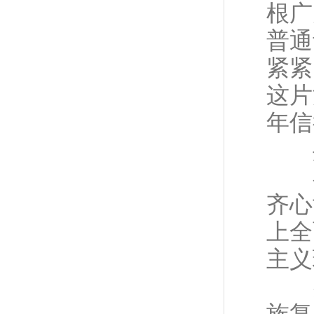
根广
普通
紧紧
这片
年信
共
在
齐心
上全
主义
实
族复