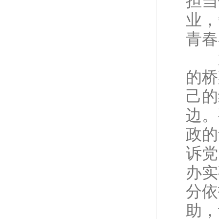
担当
业，
青春
第
的桥
己的
边。
政的
诉党
办实
分依
助，