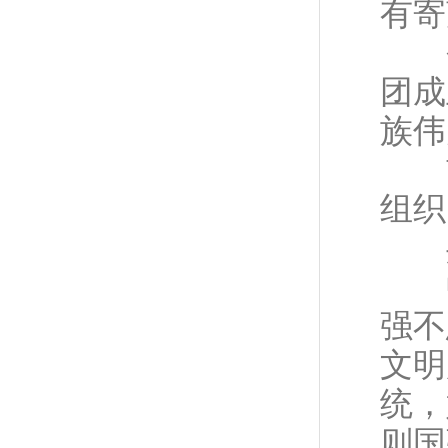
有寄
今
团成
族伟
首
组织
共
中
强不
文明
统，
则国