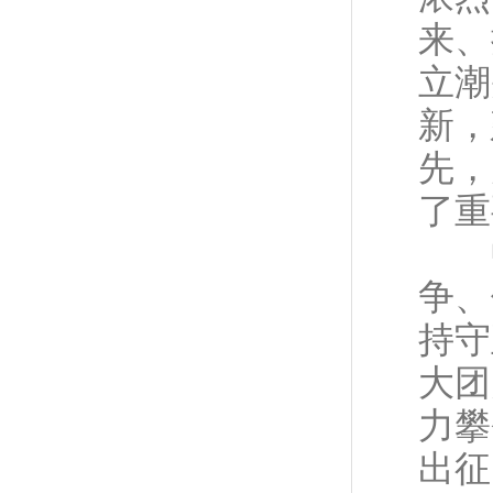
来、
立潮
新，
先，
了重
中
争、
持守
大团
力攀
出征