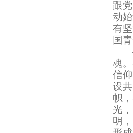
跟党
动始
有坚
国青
—
魂。
信仰
设共
帜，
光，
明，
形成